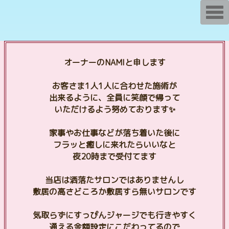
T
o
g
g
l
e
n
オーナーのNAMIと申します
a
v
i
お客さま1人1人に合わせた施術が
g
a
出来るように、全員に笑顔で帰って
t
いただけるよう努めております✨
i
o
n
家事やお仕事などが落ち着いた後に
フラッと癒しに来れたらいいなと
夜20時まで受付てます
当店は洒落たサロンではありませんし
敷居の高さどころか敷居すら無いサロンです
気取らずにすっぴんジャージでも行きやすく
通える金額設定にこだわってるので